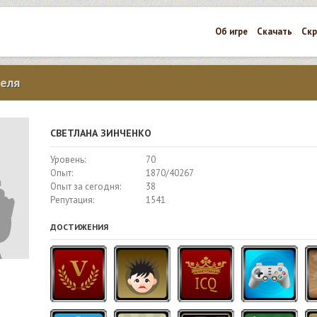
Об игре
Скачать
Ск
еля
СВЕТЛАНА ЗИНЧЕНКО
Уровень:
70
Опыт:
1870/40267
Опыт за сегодня:
38
Репутация:
1541
ДОСТИЖЕНИЯ